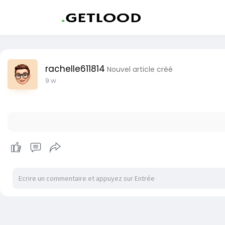
rachelle611814
Nouvel article créé
9 w