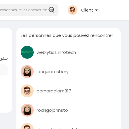
Client
Les personnes que vous pouvez rencontrer
weblytics infotech
سئ |
jacquiefosbery
bernardolam817
rodrigojohnsto