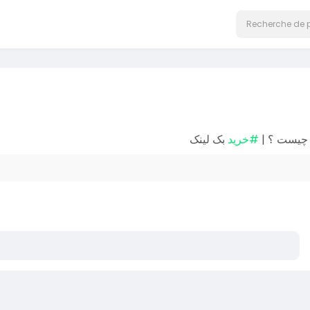
و چیست ؟
#خرید
بک لینک