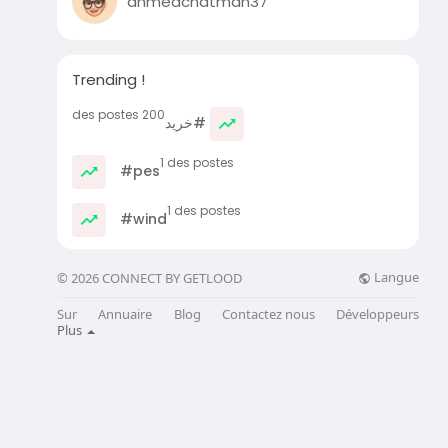
ahmedchatman37
Trending !
200 des postes
#خرید
1 des postes
#pes
1 des postes
#wind
Langue
© 2026 CONNECT BY GETLOOD
Sur
Annuaire
Blog
Contactez nous
Développeurs
Plus