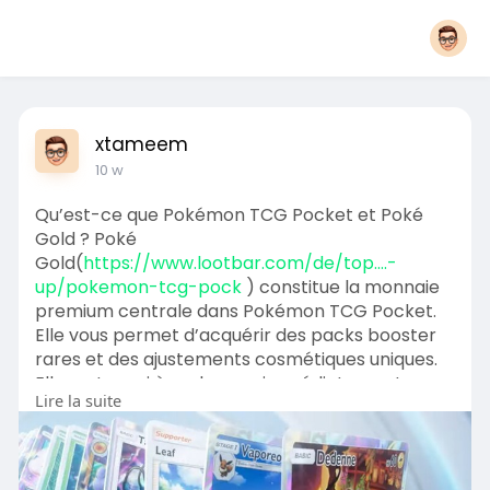
xtameem
10 w
Qu’est-ce que Pokémon TCG Pocket et Poké
Gold ? Poké
Gold(
https://www.lootbar.com/de/top....-
up/pokemon-tcg-pock
) constitue la monnaie
premium centrale dans Pokémon TCG Pocket.
Elle vous permet d’acquérir des packs booster
rares et des ajustements cosmétiques uniques.
Elle sert aussi à recharger immédiatement
Lire la suite
l’énergie pour les extensions de cartes et à
débloquer des objets de collection exclusifs.
Pour recharger Poké Gold, vous pouvez accéder
à différentes plateformes d’échange d