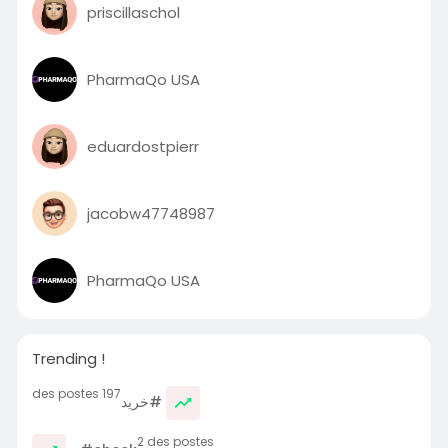
priscillaschol
PharmaQo USA
eduardostpierr
jacobw47748987
PharmaQo USA
Trending !
197 des postes
#خرید
2 des postes