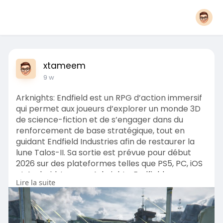
xtameem
9 w
Arknights: Endfield est un RPG d’action immersif
qui permet aux joueurs d’explorer un monde 3D
de science-fiction et de s’engager dans du
renforcement de base stratégique, tout en
guidant Endfield Industries afin de restaurer la
lune Talos-II. Sa sortie est prévue pour début
2026 sur des plateformes telles que PS5, PC, iOS
et Android. Lorsque Arknights: Endfield sera
Lire la suite
disponible, vous pourrez le télécharger depuis
l’App Store, Google Play ou le site officiel
Gryphline, puis sécuriser votre aventu