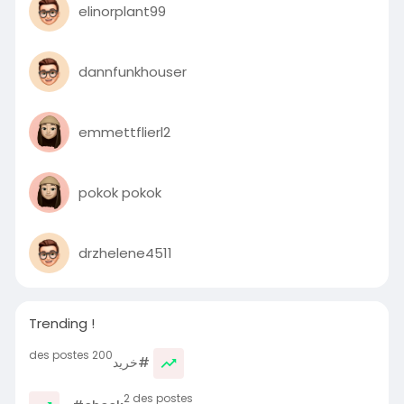
elinorplant99
dannfunkhouser
emmettflierl2
pokok pokok
drzhelene4511
Trending !
200 des postes
#خرید
2 des postes