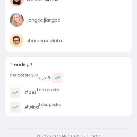
jiangcc jiangcc
sharonmcclinto
Trending !
200 des postes
#خرید
1 des postes
#pes
1 des postes
#wind
© 2026 CONNECT BY GETLOOD