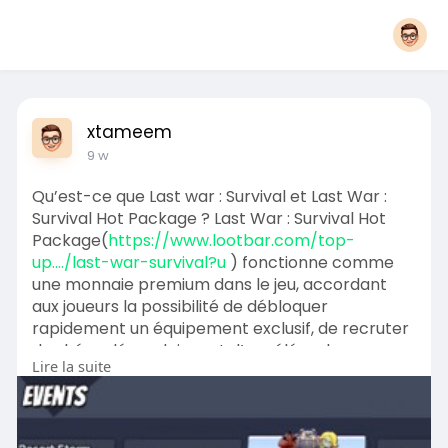
xtameem
9 w
Qu’est-ce que Last war : Survival et Last War :
Survival Hot Package ? Last War : Survival Hot
Package(
https://www.lootbar.com/top-
up..../last-war-survival?u
) fonctionne comme
une monnaie premium dans le jeu, accordant
aux joueurs la possibilité de débloquer
rapidement un équipement exclusif, de recruter
des héros légendaires et d’accélérer leurs
Lire la suite
améliorations d’abri.
Vous pouvez facilement obtenir Last War :
Survival Hot Package en rechargeant via des
plateformes réputées de trading