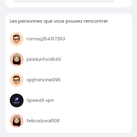
Les personnes que vous pouvez rencontrer
romaq264317263
janidunford045
ajqfrancine096
SpeedX vpn
felicaduval008