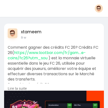
xtameem
9 w
Comment gagner des crédits FC 26? Crédits FC
26(
https://www.lootbar.com/fr/gam....e-
coins/fc26?utm_sou
) est la monnaie virtuelle
essentielle dans le jeu FC 26, utilisée pour
acquérir des joueurs, améliorer votre équipe et
effectuer diverses transactions sur le Marché
des transferts.
Pour obtenir crédit FC
Lire la suite
26(
https://www.lootbar.com/fr/gam....e-
coins/fc26?utm_sou
) rapidement et en toute
sécurité, il est possible de procéder à un top up
via des plateformes de trading reconnues telles