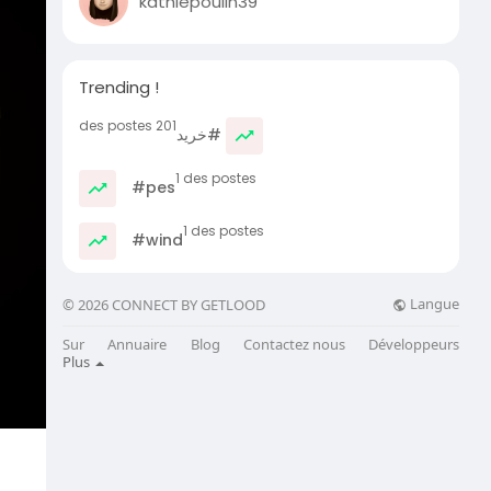
kathiepoulin39
Trending !
201 des postes
#خرید
1 des postes
#pes
1 des postes
#wind
Langue
© 2026 CONNECT BY GETLOOD
Sur
Annuaire
Blog
Contactez nous
Développeurs
Plus