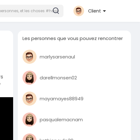
Client
Les personnes que vous pouvez rencontrer
marlysarsenaul
rs
darellmonsen02
e
mayamayes88949
pasqualemacnam