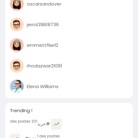
oscarsandover
jerri439618736
emmettflierl2
rhodazwar21091
Elena Williams
Trending !
201 des postes
#خرید
1 des postes