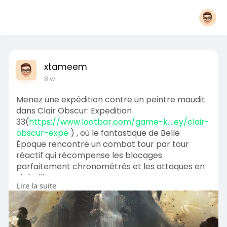
xtameem
8 w
Menez une expédition contre un peintre maudit
dans Clair Obscur: Expedition
33(
https://www.lootbar.com/game-k....ey/clair-
obscur-expe
) , où le fantastique de Belle
Époque rencontre un combat tour par tour
réactif qui récompense les blocages
parfaitement chronométrés et les attaques en
visée libre.
Lire la suite
Les joueurs personnalisent les synergies,
explorent des itinéraires cachés et font face à
un compte à rebours d’un an dans un voyage
surréaliste propulsé par Unreal Engine 5.