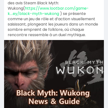
des avis Steam Black Myth:
Wukong(
https://www.lootbar.com/game-
k....ey/black-myth-wukong
) se présente
comme un jeu de rôle et d’action visuellement
saisissant, plongeant les joueurs dans un monde
sombre empreint de folklore, où chaque
rencontre ressemble à un duel mythique.