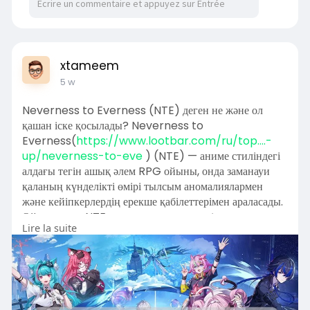
xtameem
5 w
Neverness to Everness (NTE) деген не және ол
қашан іске қосылады? Neverness to
Everness(
https://www.lootbar.com/ru/top....-
up/neverness-to-eve
) (NTE) — аниме стиліндегі
алдағы тегін ашық әлем RPG ойыны, онда заманауи
қаланың күнделікті өмірі тылсым аномалиялармен
және кейіпкерлердің ерекше қабілеттерімен араласады.
Ойыншылар NTE-ге ресми алдын ала тіркелу арқылы
Lire la suite
немесе 6 ақпанға жоспарланған ашық тестілеуді күту
арқылы қол жеткізе алады.