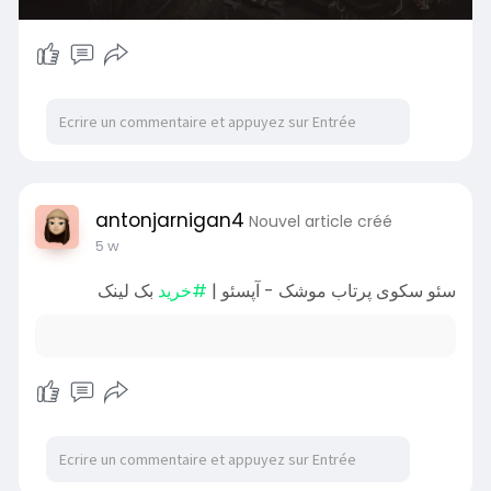
antonjarnigan4
Nouvel article créé
5 w
سئو سکوی پرتاب موشک - آپسئو |
#خرید
بک لینک