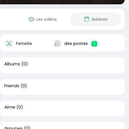
Les vidéos
Bobines
Femelle
des postes
3
Albums
(0)
Friends
(0)
Aime
(0)
Groupes
(0)