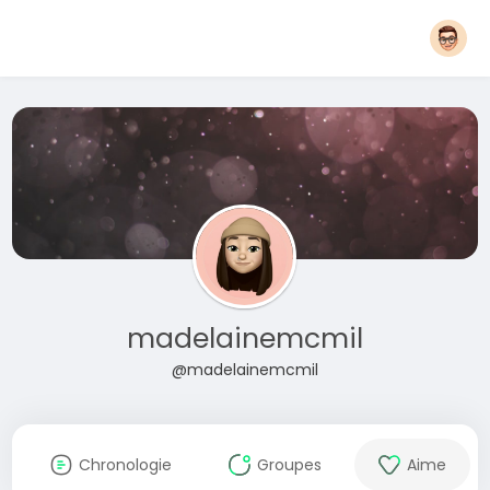
madelainemcmil
@madelainemcmil
Chronologie
Groupes
Aime