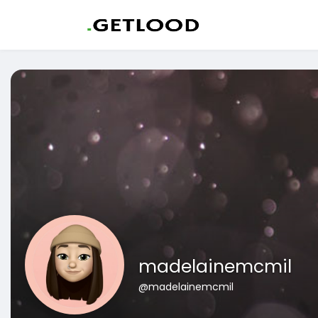
madelainemcmil
@madelainemcmil